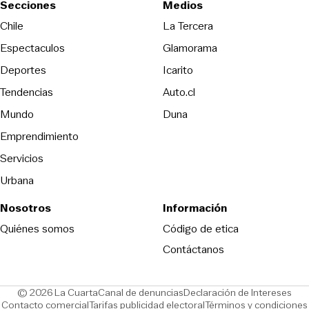
Secciones
Medios
Opens in new wind
Chile
La Tercera
Espectaculos
Glamorama
Opens in new window
Deportes
Icarito
Opens in new window
Tendencias
Auto.cl
Opens in new window
Mundo
Duna
Emprendimiento
Servicios
Urbana
Nosotros
Información
Opens in new
Quiénes somos
Código de etica
Contáctanos
Opens in new window
Ope
© 2026 La Cuarta
Canal de denuncias
Declaración de Intereses
Opens in new window
Opens in new window
Contacto comercial
Tarifas publicidad electoral
Términos y condiciones