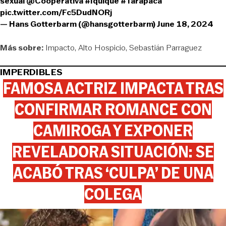
sexual
@Cooperativa
#Iquique
#Tarapacá
pic.twitter.com/Fc5DudNORj
— Hans Gotterbarm (@hansgotterbarm)
June 18, 2024
Más sobre:
Impacto
Alto Hospicio
Sebastián Parraguez
IMPERDIBLES
FAMOSA ACTRIZ IMPACTA TRAS
CONFIRMAR ROMANCE CON
CAMIROGA Y EXPONER
REVELADORA SITUACIÓN: SE
ACABÓ TRAS ‘CULPA’ DE UNA
COLEGA