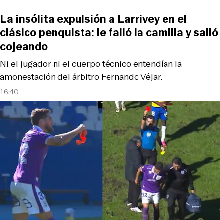
La insólita expulsión a Larrivey en el
clásico penquista: le falló la camilla y salió
cojeando
Ni el jugador ni el cuerpo técnico entendían la
amonestación del árbitro Fernando Véjar.
16:40