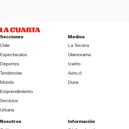
Secciones
Medios
Opens in new wind
Chile
La Tercera
Espectaculos
Glamorama
Opens in new window
Deportes
Icarito
Opens in new window
Tendencias
Auto.cl
Opens in new window
Mundo
Duna
Emprendimiento
Servicios
Urbana
Nosotros
Información