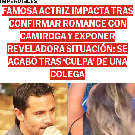
IMPERDIBLES
FAMOSA ACTRIZ IMPACTA TRAS
CONFIRMAR ROMANCE CON
CAMIROGA Y EXPONER
REVELADORA SITUACIÓN: SE
ACABÓ TRAS ‘CULPA’ DE UNA
COLEGA