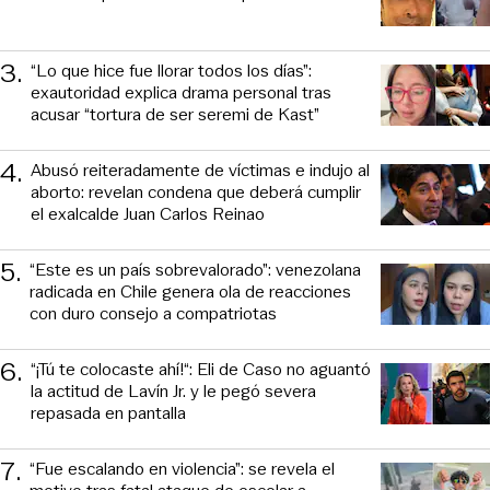
3
.
“Lo que hice fue llorar todos los días”:
exautoridad explica drama personal tras
acusar “tortura de ser seremi de Kast”
4
.
Abusó reiteradamente de víctimas e indujo al
aborto: revelan condena que deberá cumplir
el exalcalde Juan Carlos Reinao
5
.
“Este es un país sobrevalorado”: venezolana
radicada en Chile genera ola de reacciones
con duro consejo a compatriotas
6
.
“¡Tú te colocaste ahí!“: Eli de Caso no aguantó
la actitud de Lavín Jr. y le pegó severa
repasada en pantalla
7
.
“Fue escalando en violencia”: se revela el