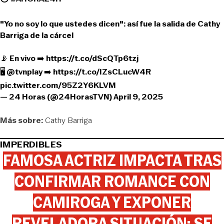
"Yo no soy lo que ustedes dicen": así fue la salida de Cathy
Barriga de la cárcel
📡 En vivo ➡️
https://t.co/dScQTp6tzj
🖥
@tvnplay
➡️
https://t.co/IZsCLucW4R
pic.twitter.com/95Z2Y6KLVM
— 24 Horas (@24HorasTVN)
April 9, 2025
Más sobre:
Cathy Barriga
IMPERDIBLES
FAMOSA ACTRIZ IMPACTA TRAS
CONFIRMAR ROMANCE CON
CAMIROGA Y EXPONER
REVELADORA SITUACIÓN: SE