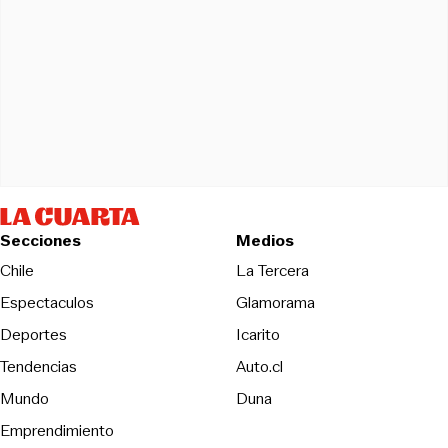
Secciones
Medios
Opens in new wind
Chile
La Tercera
Espectaculos
Glamorama
Opens in new window
Deportes
Icarito
Opens in new window
Tendencias
Auto.cl
Opens in new window
Mundo
Duna
Emprendimiento