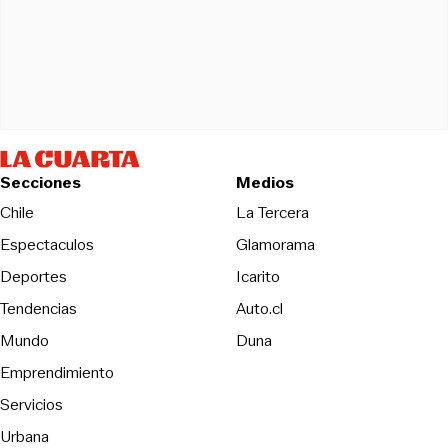
Secciones
Medios
Opens in new wind
Chile
La Tercera
Espectaculos
Glamorama
Opens in new window
Deportes
Icarito
Opens in new window
Tendencias
Auto.cl
Opens in new window
Mundo
Duna
Emprendimiento
Servicios
Urbana