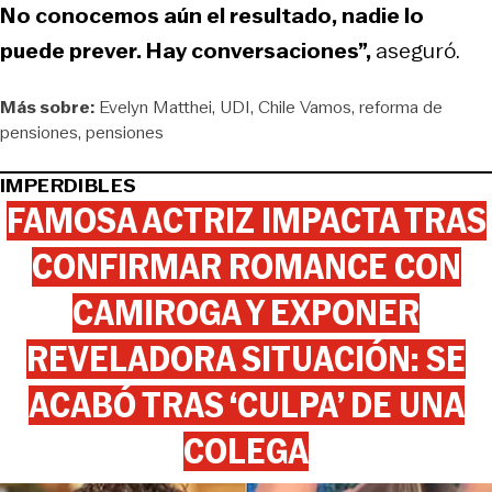
No conocemos aún el resultado, nadie lo
puede prever. Hay conversaciones”,
aseguró.
Más sobre:
Evelyn Matthei
UDI
Chile Vamos
reforma de
pensiones
pensiones
IMPERDIBLES
FAMOSA ACTRIZ IMPACTA TRAS
CONFIRMAR ROMANCE CON
CAMIROGA Y EXPONER
REVELADORA SITUACIÓN: SE
ACABÓ TRAS ‘CULPA’ DE UNA
COLEGA