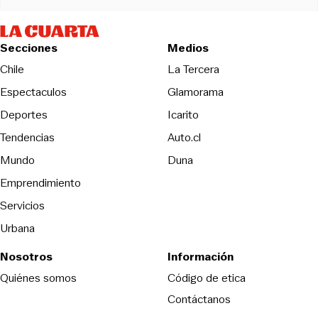
Secciones
Medios
Opens in new wind
Chile
La Tercera
Espectaculos
Glamorama
Opens in new window
Deportes
Icarito
Opens in new window
Tendencias
Auto.cl
Opens in new window
Mundo
Duna
Emprendimiento
Servicios
Urbana
Nosotros
Información
Opens in new
Quiénes somos
Código de etica
Contáctanos