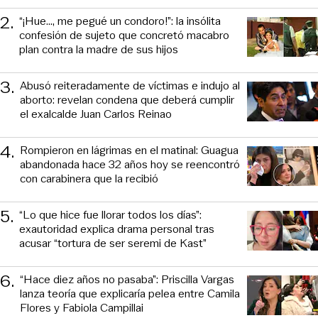
2
.
“¡Hue..., me pegué un condoro!”: la insólita
confesión de sujeto que concretó macabro
plan contra la madre de sus hijos
3
.
Abusó reiteradamente de víctimas e indujo al
aborto: revelan condena que deberá cumplir
el exalcalde Juan Carlos Reinao
4
.
Rompieron en lágrimas en el matinal: Guagua
abandonada hace 32 años hoy se reencontró
con carabinera que la recibió
5
.
“Lo que hice fue llorar todos los días”:
exautoridad explica drama personal tras
acusar “tortura de ser seremi de Kast”
6
.
“Hace diez años no pasaba”: Priscilla Vargas
lanza teoría que explicaría pelea entre Camila
Flores y Fabiola Campillai