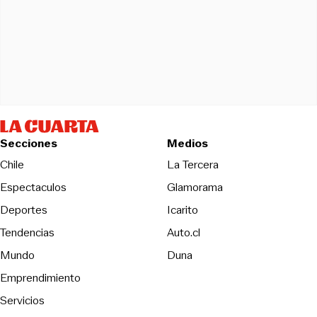
Secciones
Medios
Opens in new wind
Chile
La Tercera
Espectaculos
Glamorama
Opens in new window
Deportes
Icarito
Opens in new window
Tendencias
Auto.cl
Opens in new window
Mundo
Duna
Emprendimiento
Servicios