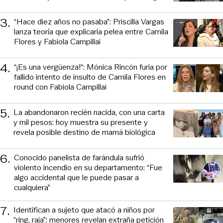
3
.
“Hace diez años no pasaba”: Priscilla Vargas
lanza teoría que explicaría pelea entre Camila
Flores y Fabiola Campillai
4
.
“¡Es una vergüenza!“: Mónica Rincón furia por
fallido intento de insulto de Camila Flores en
round con Fabiola Campillai
5
.
La abandonaron recién nacida, con una carta
y mil pesos: hoy muestra su presente y
revela posible destino de mamá biológica
6
.
Conocido panelista de farándula sufrió
violento incendio en su departamento: “Fue
algo accidental que le puede pasar a
cualquiera”
7
.
Identifican a sujeto que atacó a niños por
“ring, raja”: menores revelan extraña petición