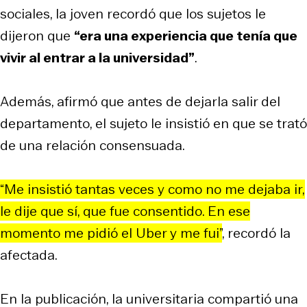
sociales, la joven recordó que los sujetos le
dijeron que
“era una experiencia que tenía que
vivir al entrar a la universidad”
.
Además, afirmó que antes de dejarla salir del
departamento, el sujeto le insistió en que se trató
de una relación consensuada.
“Me insistió tantas veces y como no me dejaba ir,
le dije que sí, que fue consentido. En ese
momento me pidió el Uber y me fui”
, recordó la
afectada.
En la publicación, la universitaria compartió una