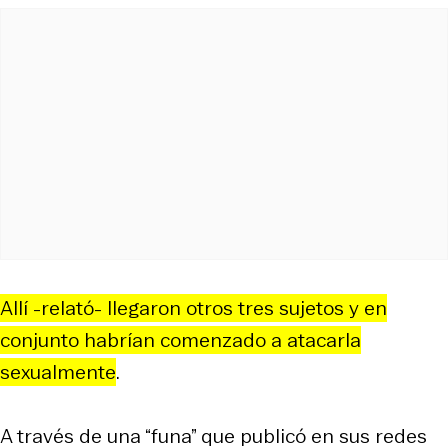
Allí -relató- llegaron otros tres sujetos y en
conjunto habrían comenzado a atacarla
sexualmente
.
A través de una “funa” que publicó en sus redes