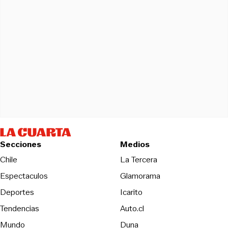
Secciones
Medios
Opens in new wind
Chile
La Tercera
Espectaculos
Glamorama
Opens in new window
Deportes
Icarito
Opens in new window
Tendencias
Auto.cl
Opens in new window
Mundo
Duna