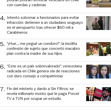
con cuerdas y cadenas
4
.
Intentó sobornar a funcionarios para evitar
infracción: detienen a un ciudadano uruguayo
en el aeropuerto tras ofrecer $60 mil a
Carabineros
5
.
“¡Hue..., me pegué un condoro!”: la insólita
confesión de sujeto que concretó macabro
plan contra la madre de sus hijos
6
.
“Este es un país sobrevalorado”: venezolana
radicada en Chile genera ola de reacciones
con duro consejo a compatriotas
7
.
Fin del misterio y dardo a Sin Filtros: se
revela millonario monto que le paga Porcel
TV a TVN por ocupar un estudio