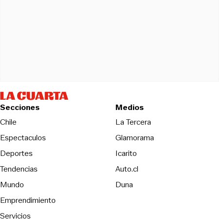
Secciones
Medios
Opens in new wind
Chile
La Tercera
Espectaculos
Glamorama
Opens in new window
Deportes
Icarito
Opens in new window
Tendencias
Auto.cl
Opens in new window
Mundo
Duna
Emprendimiento
Servicios