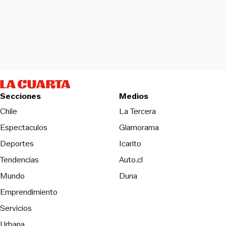
Secciones
Medios
Opens in new wind
Chile
La Tercera
Espectaculos
Glamorama
Opens in new window
Deportes
Icarito
Opens in new window
Tendencias
Auto.cl
Opens in new window
Mundo
Duna
Emprendimiento
Servicios
Urbana