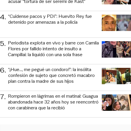
acusar “tortura de ser seremi de Kast”
4
.
“Cuídense pacos y PDI”: Huevito Rey fue
detenido por amenazas a la policía
5
.
Periodista explota en vivo y barre con Camila
Flores por fallido intento de insulto a
Campillai: la liquidó con una sola frase
6
.
“¡Hue..., me pegué un condoro!”: la insólita
confesión de sujeto que concretó macabro
plan contra la madre de sus hijos
7
.
Rompieron en lágrimas en el matinal: Guagua
abandonada hace 32 años hoy se reencontró
con carabinera que la recibió