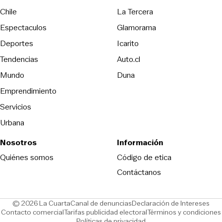
Opens in new wind
Chile
La Tercera
Espectaculos
Glamorama
Opens in new window
Deportes
Icarito
Opens in new window
Tendencias
Auto.cl
Opens in new window
Mundo
Duna
Emprendimiento
Servicios
Urbana
Nosotros
Información
Opens in new
Quiénes somos
Código de etica
Contáctanos
Opens in new window
Ope
© 2026 La Cuarta
Canal de denuncias
Declaración de Intereses
Opens in new window
Opens in new window
Contacto comercial
Tarifas publicidad electoral
Términos y condiciones
Políticas de privacidad