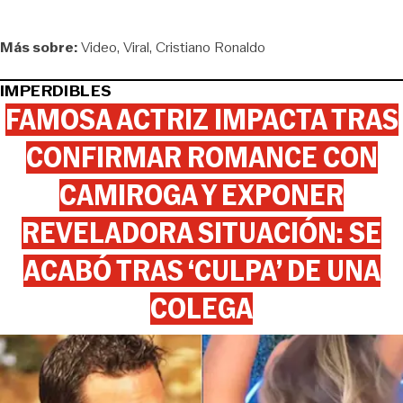
Más sobre:
Video
Viral
Cristiano Ronaldo
IMPERDIBLES
FAMOSA ACTRIZ IMPACTA TRAS
CONFIRMAR ROMANCE CON
CAMIROGA Y EXPONER
REVELADORA SITUACIÓN: SE
ACABÓ TRAS ‘CULPA’ DE UNA
COLEGA