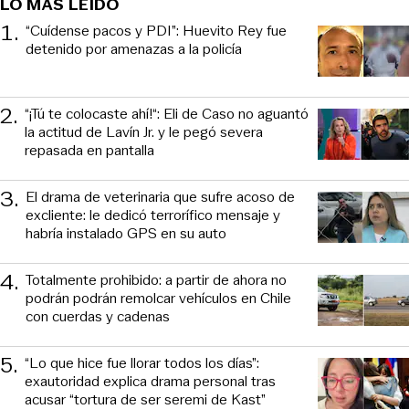
LO MÁS LEÍDO
1
.
“Cuídense pacos y PDI”: Huevito Rey fue
detenido por amenazas a la policía
2
.
“¡Tú te colocaste ahí!“: Eli de Caso no aguantó
la actitud de Lavín Jr. y le pegó severa
repasada en pantalla
3
.
El drama de veterinaria que sufre acoso de
excliente: le dedicó terrorífico mensaje y
habría instalado GPS en su auto
4
.
Totalmente prohibido: a partir de ahora no
podrán podrán remolcar vehículos en Chile
con cuerdas y cadenas
5
.
“Lo que hice fue llorar todos los días”:
exautoridad explica drama personal tras
acusar “tortura de ser seremi de Kast”