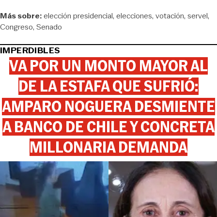
Más sobre:
elección presidencial
elecciones
votación
servel
Congreso
Senado
IMPERDIBLES
VA POR UN MONTO MAYOR AL
DE LA ESTAFA QUE SUFRIÓ:
AMPARO NOGUERA DESMIENTE
A BANCO DE CHILE Y CONCRETA
MILLONARIA DEMANDA