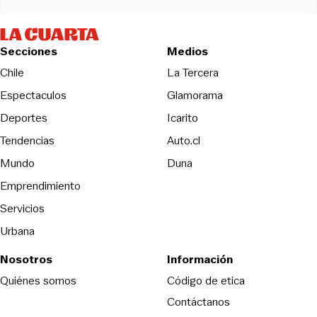
Secciones
Medios
Opens in new wind
Chile
La Tercera
Espectaculos
Glamorama
Opens in new window
Deportes
Icarito
Opens in new window
Tendencias
Auto.cl
Opens in new window
Mundo
Duna
Emprendimiento
Servicios
Urbana
Nosotros
Información
Opens in new
Quiénes somos
Código de etica
Contáctanos