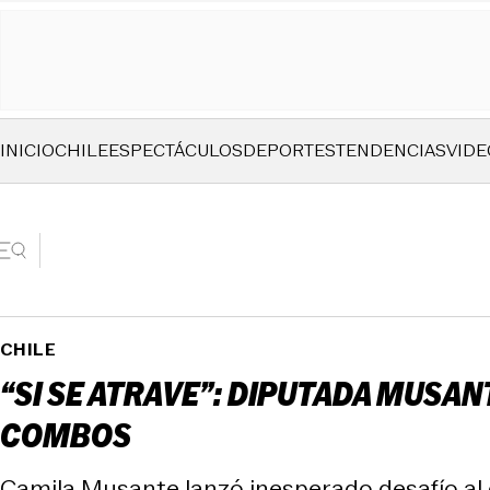
INICIO
CHILE
ESPECTÁCULOS
DEPORTES
TENDENCIAS
VIDE
CHILE
“SI SE ATRAVE”: DIPUTADA MUSANT
COMBOS
Camila Musante lanzó inesperado desafío al c