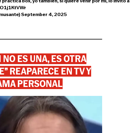
practica box, yo también, si quiere venir por mí, lo invito a
/bO1j1KtVWr
_musante)
September 4, 2025
 NO ES UNA, ES OTRA
” REAPARECE EN TV Y
AMA PERSONAL