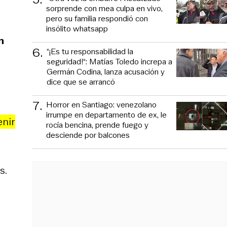
sorprende con mea culpa en vivo,
pero su familia respondió con
insólito whatsapp
n
6
.
“¡Es tu responsabilidad la
seguridad!“: Matías Toledo increpa a
Germán Codina, lanza acusación y
dice que se arrancó
7
.
Horror en Santiago: venezolano
irrumpe en departamento de ex, le
enir
rocía bencina, prende fuego y
desciende por balcones
s.