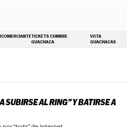
R
COMERCIANTE
TICKETS CUMBRE
VOTA
OPENS IN NEW WINDOW
OPEN
GUACHACA
GUACHACAS
 SUBIRSE AL RING” Y BATIRSE A
por “bots” de internet.