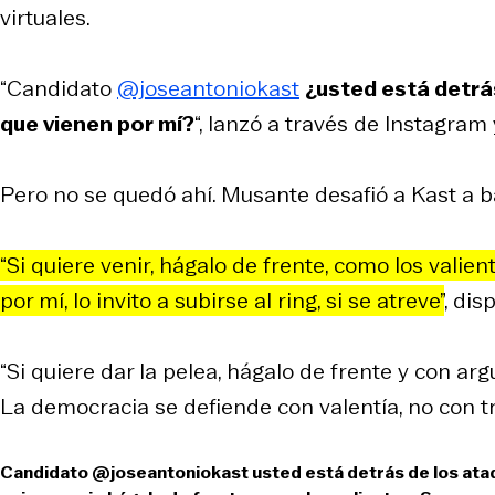
virtuales.
“Candidato
@joseantoniokast
¿usted está detrá
que vienen por mí?
“, lanzó a través de Instagram 
Pero no se quedó ahí. Musante desafió a Kast a b
“Si quiere venir, hágalo de frente, como los valien
por mí, lo invito a subirse al ring, si se atreve”
, dis
“Si quiere dar la pelea, hágalo de frente y con a
La democracia se defiende con valentía, no con t
Candidato
@joseantoniokast
usted está detrás de los ata