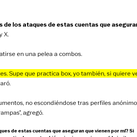
s de los ataques de estas cuentas que asegura
y X.
atirse en una pelea a combos.
tes. Supe que practica box, yo también, si quiere v
paró.
rgumentos, no escondiéndose tras perfiles anónimo
rampas”, agregó.
ques de estas cuentas que aseguran que vienen por mí? Si