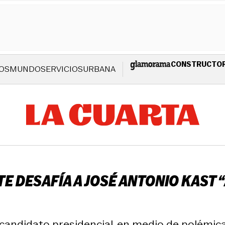
CONSTRUCTO
OS
MUNDO
SERVICIOS
URBANA
E DESAFÍA A JOSÉ ANTONIO KAST “A
andidato presidencial, en medio de polémica 