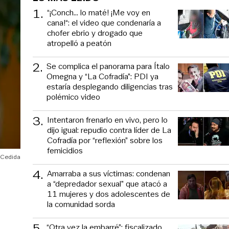
1
.
“¡Conch... lo maté! ¡Me voy en
cana!“: el video que condenaría a
chofer ebrio y drogado que
atropelló a peatón
2
.
Se complica el panorama para Ítalo
Omegna y “La Cofradía”: PDI ya
estaría desplegando diligencias tras
polémico video
3
.
Intentaron frenarlo en vivo, pero lo
dijo igual: repudio contra líder de La
Cofradía por “reflexión” sobre los
femicidios
Cedida
4
.
Amarraba a sus víctimas: condenan
a “depredador sexual” que atacó a
11 mujeres y dos adolescentes de
la comunidad sorda
5
.
“Otra vez la embarré”: fiscalizado