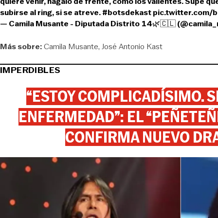
quiere venir, hágalo de frente, como los valientes. Supe que 
subirse al ring, si se atreve.
#botsdekast
pic.twitter.com
— Camila Musante - Diputada Distrito 14🌿🇨🇱 (@camila
Más sobre:
Camila Musante
José Antonio Kast
IMPERDIBLES
“ESTOY COMPLICADÍSIMO. SI
ENFERMEDAD”: EL “PEÑETEÑE
CONFIRMA NUEVO DR