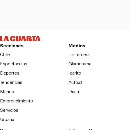
Secciones
Medios
Opens in new wind
Chile
La Tercera
Espectaculos
Glamorama
Opens in new window
Deportes
Icarito
Opens in new window
Tendencias
Auto.cl
Opens in new window
Mundo
Duna
Emprendimiento
Servicios
Urbana