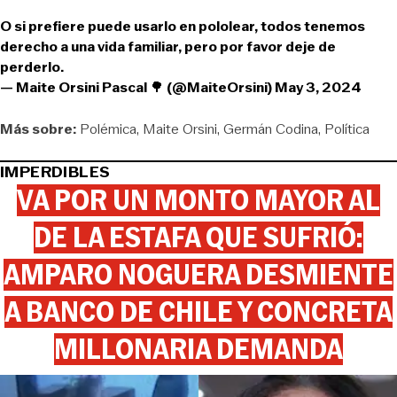
O si prefiere puede usarlo en pololear, todos tenemos
derecho a una vida familiar, pero por favor deje de
perderlo.
— Maite Orsini Pascal 🌳 (@MaiteOrsini)
May 3, 2024
Más sobre:
Polémica
Maite Orsini
Germán Codina
Política
IMPERDIBLES
VA POR UN MONTO MAYOR AL
DE LA ESTAFA QUE SUFRIÓ:
AMPARO NOGUERA DESMIENTE
A BANCO DE CHILE Y CONCRETA
MILLONARIA DEMANDA