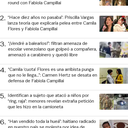
round con Fabiola Campillai
2
.
“Hace diez años no pasaba”: Priscilla Vargas
lanza teoría que explicaría pelea entre Camila
Flores y Fabiola Campillai
3
.
“¡Vendré a balearlos!”: filtran amenaza de
escolar venezolano que golpeó a compañera,
amenazó a carabinero y quedó libre
4
.
“Camila ‘cuota’ Flores es una arribista punga
que no le llega...”: Carmen Hertz se desata en
defensa de Fabiola Campillai
5
.
Identifican a sujeto que atacó a niños por
“ring, raja”: menores revelan extraña petición
que les hizo en la camioneta
6
.
“Han vendido toda la hueá”: haitiano radicado
en nuestro país se molesta por idea de