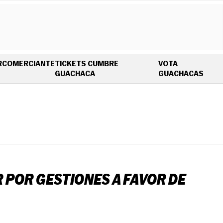
R
COMERCIANTE
TICKETS CUMBRE
VOTA
OPENS IN NEW WINDOW
OPEN
GUACHACA
GUACHACAS
 POR GESTIONES A FAVOR DE