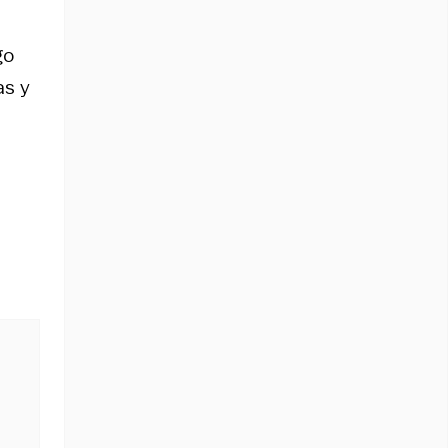
go
as y