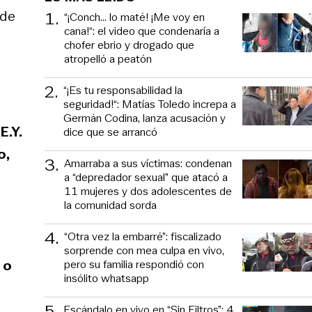
 de
1
.
“¡Conch... lo maté! ¡Me voy en
cana!“: el video que condenaría a
chofer ebrio y drogado que
atropelló a peatón
2
.
“¡Es tu responsabilidad la
seguridad!“: Matías Toledo increpa a
Germán Codina, lanza acusación y
s
E.Y.
dice que se arrancó
o,
3
.
Amarraba a sus víctimas: condenan
a “depredador sexual” que atacó a
11 mujeres y dos adolescentes de
la comunidad sorda
4
.
“Otra vez la embarré”: fiscalizado
sorprende con mea culpa en vivo,
 o
pero su familia respondió con
insólito whatsapp
5
.
Escándalo en vivo en “Sin Filtros”: 4