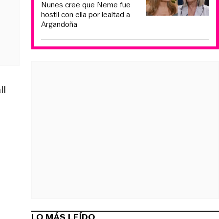
Nunes cree que Neme fue
hostil con ella por lealtad a
Argandoña
ll
LO MÁS LEÍDO