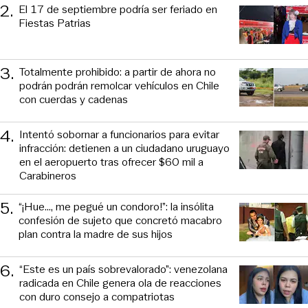
2
.
El 17 de septiembre podría ser feriado en
Fiestas Patrias
3
.
Totalmente prohibido: a partir de ahora no
podrán podrán remolcar vehículos en Chile
con cuerdas y cadenas
4
.
Intentó sobornar a funcionarios para evitar
infracción: detienen a un ciudadano uruguayo
en el aeropuerto tras ofrecer $60 mil a
Carabineros
5
.
“¡Hue..., me pegué un condoro!”: la insólita
confesión de sujeto que concretó macabro
plan contra la madre de sus hijos
6
.
“Este es un país sobrevalorado”: venezolana
radicada en Chile genera ola de reacciones
con duro consejo a compatriotas