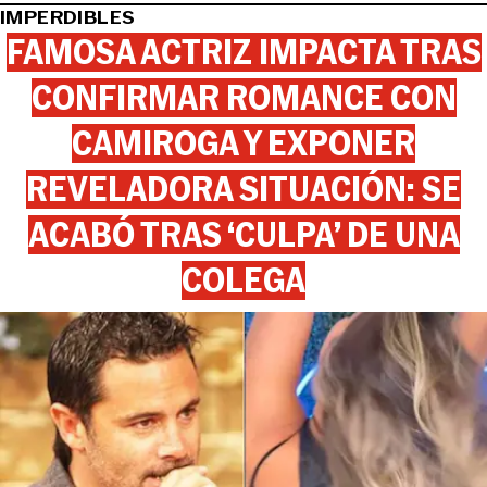
IMPERDIBLES
FAMOSA ACTRIZ IMPACTA TRAS
CONFIRMAR ROMANCE CON
CAMIROGA Y EXPONER
REVELADORA SITUACIÓN: SE
ACABÓ TRAS ‘CULPA’ DE UNA
COLEGA