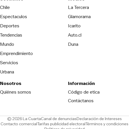
Opens in new wind
Chile
La Tercera
Espectaculos
Glamorama
Opens in new window
Deportes
Icarito
Opens in new window
Tendencias
Auto.cl
Opens in new window
Mundo
Duna
Emprendimiento
Servicios
Urbana
Nosotros
Información
Opens in new
Quiénes somos
Código de etica
Contáctanos
Opens in new window
Ope
© 2026 La Cuarta
Canal de denuncias
Declaración de Intereses
Opens in new window
Opens in new window
Contacto comercial
Tarifas publicidad electoral
Términos y condiciones