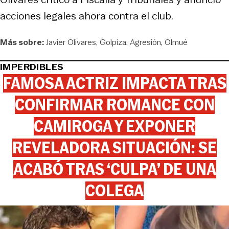
acciones legales ahora contra el club.
Más sobre:
Javier Olivares
Golpiza
Agresión
Olmué
IMPERDIBLES
FAMOSA ACTRIZ IMPACTA TRAS
CONFIRMAR ROMANCE CON
CAMIROGA Y EXPONER
REVELADORA SITUACIÓN: SE
ACABÓ TRAS ‘CULPA’ DE UNA
COLEGA