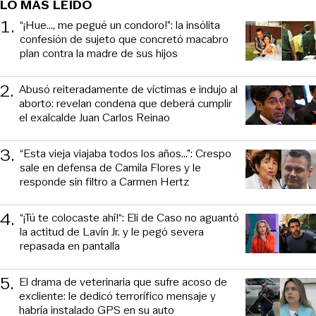
LO MÁS LEÍDO
1
.
“¡Hue..., me pegué un condoro!”: la insólita
confesión de sujeto que concretó macabro
plan contra la madre de sus hijos
2
.
Abusó reiteradamente de víctimas e indujo al
aborto: revelan condena que deberá cumplir
el exalcalde Juan Carlos Reinao
3
.
“Esta vieja viajaba todos los años...”: Crespo
sale en defensa de Camila Flores y le
responde sin filtro a Carmen Hertz
4
.
“¡Tú te colocaste ahí!“: Eli de Caso no aguantó
la actitud de Lavín Jr. y le pegó severa
repasada en pantalla
5
.
El drama de veterinaria que sufre acoso de
excliente: le dedicó terrorífico mensaje y
habría instalado GPS en su auto