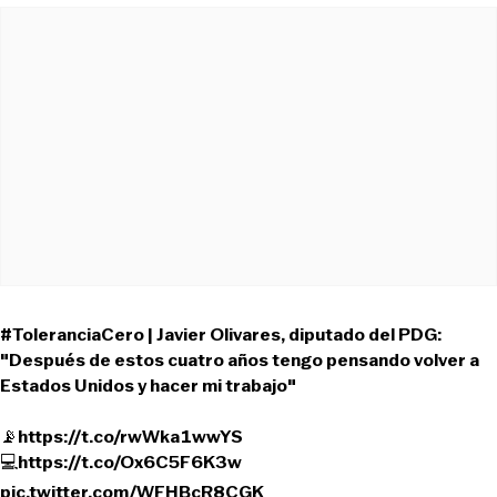
#ToleranciaCero
| Javier Olivares, diputado del PDG:
"Después de estos cuatro años tengo pensando volver a
Estados Unidos y hacer mi trabajo"
📡
https://t.co/rwWka1wwYS
💻
https://t.co/Ox6C5F6K3w
pic.twitter.com/WFHBcR8CGK