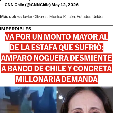
— CNN Chile (@CNNChile)
May 12, 2026
Más sobre:
Javier Olivares
Mónica Rincón
Estados Unidos
IMPERDIBLES
VA POR UN MONTO MAYOR AL
DE LA ESTAFA QUE SUFRIÓ:
AMPARO NOGUERA DESMIENTE
A BANCO DE CHILE Y CONCRETA
MILLONARIA DEMANDA