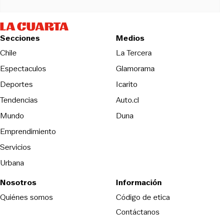
Secciones
Medios
Opens in new wind
Chile
La Tercera
Espectaculos
Glamorama
Opens in new window
Deportes
Icarito
Opens in new window
Tendencias
Auto.cl
Opens in new window
Mundo
Duna
Emprendimiento
Servicios
Urbana
Nosotros
Información
Opens in new
Quiénes somos
Código de etica
Contáctanos