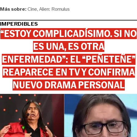
Más sobre:
Cine
Alien: Romulus
IMPERDIBLES
“ESTOY COMPLICADÍSIMO. SI NO
ES UNA, ES OTRA
ENFERMEDAD”: EL “PEÑETEÑE”
REAPARECE EN TV Y CONFIRMA
NUEVO DRAMA PERSONAL