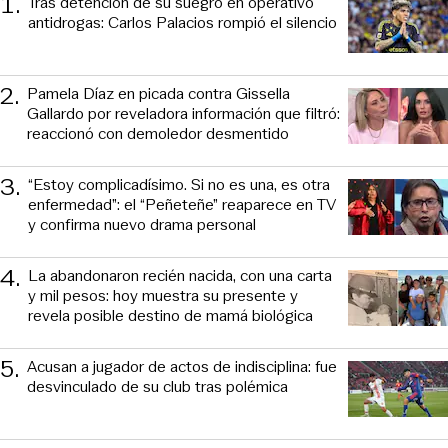
1
.
Tras detención de su suegro en operativo
antidrogas: Carlos Palacios rompió el silencio
2
.
Pamela Díaz en picada contra Gissella
Gallardo por reveladora información que filtró:
reaccionó con demoledor desmentido
3
.
“Estoy complicadísimo. Si no es una, es otra
enfermedad”: el “Peñeteñe” reaparece en TV
y confirma nuevo drama personal
4
.
La abandonaron recién nacida, con una carta
y mil pesos: hoy muestra su presente y
revela posible destino de mamá biológica
5
.
Acusan a jugador de actos de indisciplina: fue
desvinculado de su club tras polémica