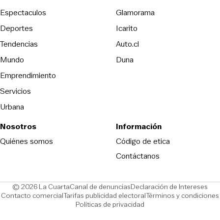
Espectaculos
Glamorama
Opens in new window
Deportes
Icarito
Opens in new window
Tendencias
Auto.cl
Opens in new window
Mundo
Duna
Emprendimiento
Servicios
Urbana
Nosotros
Información
Opens in new
Quiénes somos
Código de etica
Contáctanos
Opens in new window
Ope
© 2026 La Cuarta
Canal de denuncias
Declaración de Intereses
Opens in new window
Opens in new window
Contacto comercial
Tarifas publicidad electoral
Términos y condiciones
Políticas de privacidad