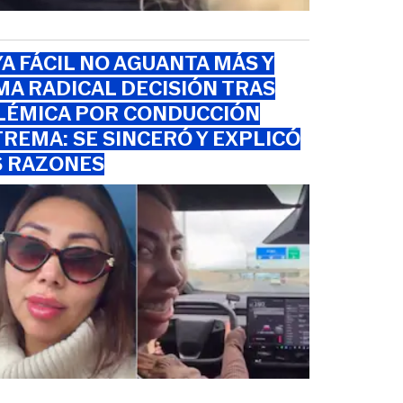
A FÁCIL NO AGUANTA MÁS Y
A RADICAL DECISIÓN TRAS
LÉMICA POR CONDUCCIÓN
REMA: SE SINCERÓ Y EXPLICÓ
S RAZONES