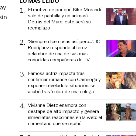
LO MÁS LEÍDO
hay
1
.
El motivo de por qué Kike Morandé
sale de pantalla y no animará
sin
Detrás del Muro: este será su
reemplazo
2
.
“Siempre dice cosas así, pero...”: JC
Rodríguez responde al feroz
pelambre de una de sus más
conocidas compañeras de TV
3
.
Famosa actriz impacta tras
confirmar romance con Camiroga y
exponer reveladora situación: se
acabó tras ‘culpa’ de una colega
4
.
Vivianne Dietz enamora con
destape de alto impacto y genera
inmediatas reacciones en la web: el
comentario que se repitió