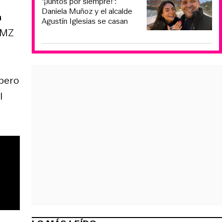
“¡Juntos por siempre!”:
Daniela Muñoz y el alcalde
a
Agustín Iglesias se casan
 TMZ
 pero
l