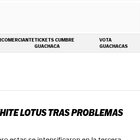
R
COMERCIANTE
TICKETS CUMBRE
VOTA
OPENS IN NEW WINDOW
OPEN
GUACHACA
GUACHACAS
WHITE LOTUS TRAS PROBLEMAS
ro estas se intensificaron en la tercera