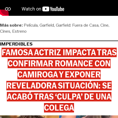
Más sobre:
Película
Garfield
Garfield: Fuera de Casa
Cine
Cines
Estreno
IMPERDIBLES
FAMOSA ACTRIZ IMPACTA TRAS
CONFIRMAR ROMANCE CON
CAMIROGA Y EXPONER
REVELADORA SITUACIÓN: SE
ACABÓ TRAS ‘CULPA’ DE UNA
COLEGA