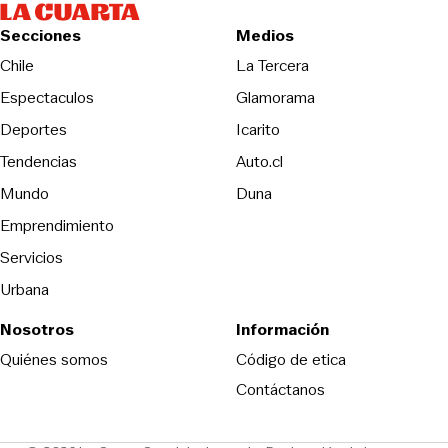
Secciones
Medios
Opens in new wind
Chile
La Tercera
Espectaculos
Glamorama
Opens in new window
Deportes
Icarito
Opens in new window
Tendencias
Auto.cl
Opens in new window
Mundo
Duna
Emprendimiento
Servicios
Urbana
Nosotros
Información
Opens in new
Quiénes somos
Código de etica
Contáctanos