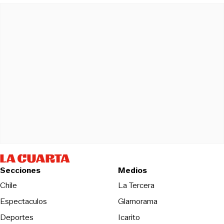
Secciones
Medios
Opens in new wind
Chile
La Tercera
Espectaculos
Glamorama
Opens in new window
Deportes
Icarito