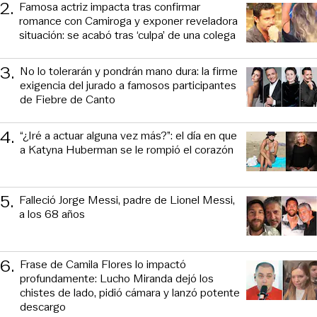
2
.
Famosa actriz impacta tras confirmar
romance con Camiroga y exponer reveladora
situación: se acabó tras ‘culpa’ de una colega
3
.
No lo tolerarán y pondrán mano dura: la firme
exigencia del jurado a famosos participantes
de Fiebre de Canto
4
.
“¿Iré a actuar alguna vez más?”: el día en que
a Katyna Huberman se le rompió el corazón
5
.
Falleció Jorge Messi, padre de Lionel Messi,
a los 68 años
6
.
Frase de Camila Flores lo impactó
profundamente: Lucho Miranda dejó los
chistes de lado, pidió cámara y lanzó potente
descargo