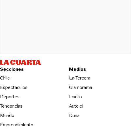
Secciones
Medios
Opens in new wind
Chile
La Tercera
Espectaculos
Glamorama
Opens in new window
Deportes
Icarito
Opens in new window
Tendencias
Auto.cl
Opens in new window
Mundo
Duna
Emprendimiento