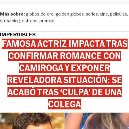
Más sobre:
globos de oro
golden globes
series
cine
películas
streaming
estreno
premios
IMPERDIBLES
FAMOSA ACTRIZ IMPACTA TRAS
CONFIRMAR ROMANCE CON
CAMIROGA Y EXPONER
REVELADORA SITUACIÓN: SE
ACABÓ TRAS ‘CULPA’ DE UNA
COLEGA