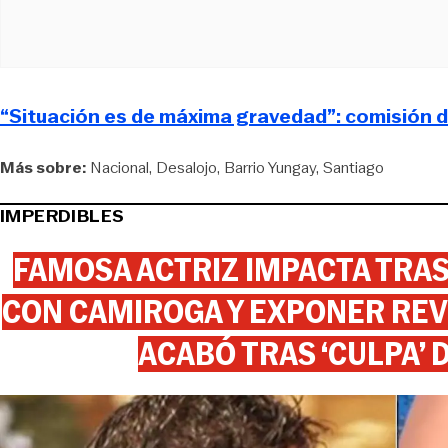
“Situación es de máxima gravedad”: comisión d
Más sobre:
Nacional
Desalojo
Barrio Yungay
Santiago
IMPERDIBLES
FAMOSA ACTRIZ IMPACTA TR
CON CAMIROGA Y EXPONER REV
ACABÓ TRAS ‘CULPA’ 