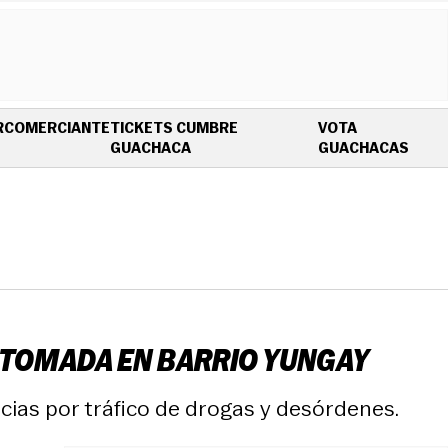
R
COMERCIANTE
TICKETS CUMBRE
VOTA
OPENS IN NEW WINDOW
OPEN
GUACHACA
GUACHACAS
A TOMADA EN BARRIO YUNGAY
cias por tráfico de drogas y desórdenes.