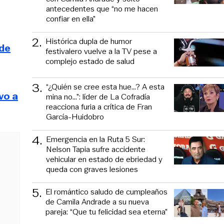
antecedentes que “no me hacen
confiar en ella”
2
.
Histórica dupla de humor
 de
festivalero vuelve a la TV pese a
complejo estado de salud
3
.
“¿Quién se cree esta hue...? A esta
vo a
mina no...”: líder de La Cofradía
reacciona furia a crítica de Fran
García-Huidobro
4
.
Emergencia en la Ruta 5 Sur:
Nelson Tapia sufre accidente
vehicular en estado de ebriedad y
queda con graves lesiones
5
.
El romántico saludo de cumpleaños
de Camila Andrade a su nueva
pareja: “Que tu felicidad sea eterna”