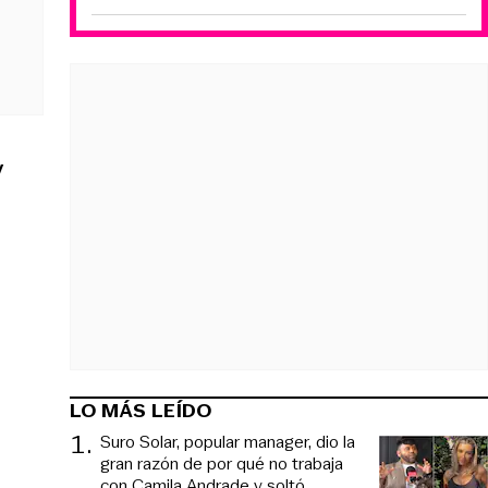
y
LO MÁS LEÍDO
1
.
Suro Solar, popular manager, dio la
gran razón de por qué no trabaja
con Camila Andrade y soltó