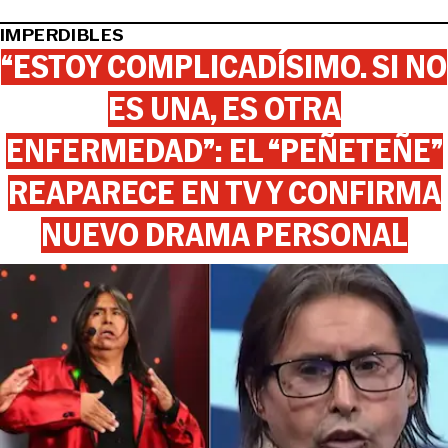
IMPERDIBLES
“ESTOY COMPLICADÍSIMO. SI NO
ES UNA, ES OTRA
ENFERMEDAD”: EL “PEÑETEÑE”
REAPARECE EN TV Y CONFIRMA
NUEVO DRAMA PERSONAL