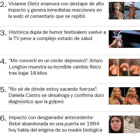
2
.
Vivianne Dietz enamora con destape de alto
impacto y genera inmediatas reacciones en
la web: el comentario que se repitió
3
.
Histórica dupla de humor festivalero vuelve a
la TV pese a complejo estado de salud
4
.
“Me convertí en un cerdo depresivo”: Arturo
Longton muestra su increíble cambio físico
tras bajar 18 kilos
5
.
“No sé de dónde estoy sacando fuerzas”:
Daniela Castro se desahoga y confirma duro
diagnóstico que la golpeó
6
.
Impactó con desgarrador antecedente:
Bebé abandonada en una puerta en 1994
hoy habla del enigma de su madre biológica