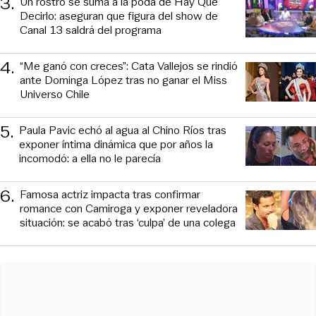
3
.
Un rostro se suma a la poda de Hay Que
Decirlo: aseguran que figura del show de
Canal 13 saldrá del programa
4
.
“Me ganó con creces”: Cata Vallejos se rindió
ante Dominga López tras no ganar el Miss
Universo Chile
5
.
Paula Pavic echó al agua al Chino Ríos tras
exponer íntima dinámica que por años la
incomodó: a ella no le parecía
6
.
Famosa actriz impacta tras confirmar
romance con Camiroga y exponer reveladora
situación: se acabó tras ‘culpa’ de una colega