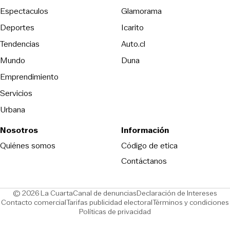
Espectaculos
Glamorama
Opens in new window
Deportes
Icarito
Opens in new window
Tendencias
Auto.cl
Opens in new window
Mundo
Duna
Emprendimiento
Servicios
Urbana
Nosotros
Información
Opens in new
Quiénes somos
Código de etica
Contáctanos
Opens in new window
Ope
© 2026 La Cuarta
Canal de denuncias
Declaración de Intereses
Opens in new window
Opens in new window
Contacto comercial
Tarifas publicidad electoral
Términos y condiciones
Políticas de privacidad