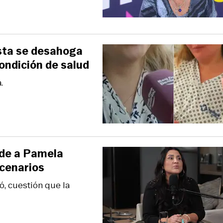
sta se desahoga
condición de salud
.
ude a Pamela
scenarios
, cuestión que la