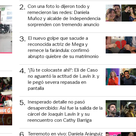
2
.
Con una foto lo dijeron todo y
remecieron las redes: Daniela
Muñoz y alcalde de Independencia
sorprenden con tremendo anuncio
3
.
El nuevo golpe que sacude a
reconocida actriz de Mega y
remece la farándula: confirmó
abrupto quiebre de su matrimonio
4
.
“¡Tú te colocaste ahí!“: Eli de Caso
no aguantó la actitud de Lavín Jr. y
le pegó severa repasada en
pantalla
5
.
Inesperado detalle no pasó
desapercibido: Así fue la salida de la
cárcel de Joaquín Lavín Jr y su
reencuentro con Cathy Barriga
6
.
Terremoto en vivo: Daniela Aránguiz