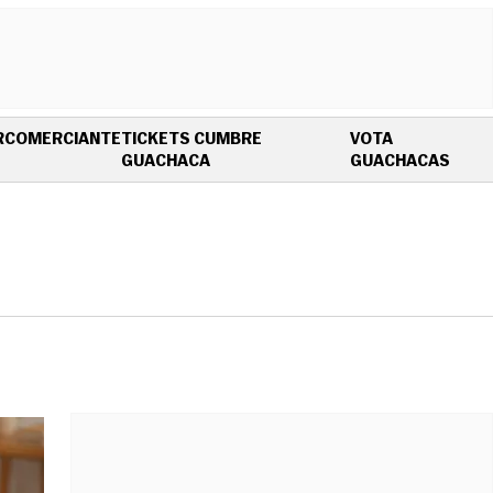
R
COMERCIANTE
TICKETS CUMBRE
VOTA
OPENS IN NEW WINDOW
OPEN
GUACHACA
GUACHACAS