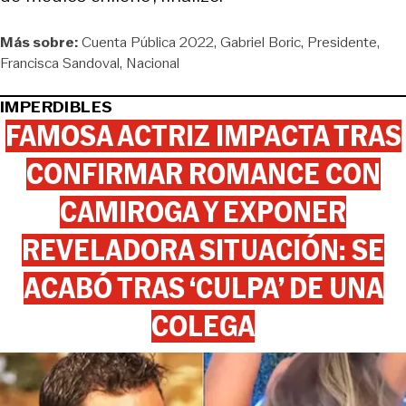
Más sobre:
Cuenta Pública 2022
Gabriel Boric
Presidente
Francisca Sandoval
Nacional
IMPERDIBLES
FAMOSA ACTRIZ IMPACTA TRAS
CONFIRMAR ROMANCE CON
CAMIROGA Y EXPONER
REVELADORA SITUACIÓN: SE
ACABÓ TRAS ‘CULPA’ DE UNA
COLEGA