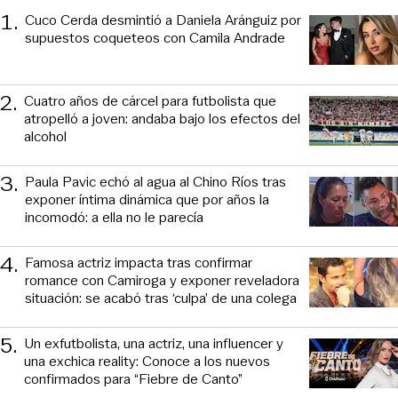
1
.
Cuco Cerda desmintió a Daniela Aránguiz por
supuestos coqueteos con Camila Andrade
2
.
Cuatro años de cárcel para futbolista que
atropelló a joven: andaba bajo los efectos del
alcohol
3
.
Paula Pavic echó al agua al Chino Ríos tras
exponer íntima dinámica que por años la
incomodó: a ella no le parecía
4
.
Famosa actriz impacta tras confirmar
romance con Camiroga y exponer reveladora
situación: se acabó tras ‘culpa’ de una colega
5
.
Un exfutbolista, una actriz, una influencer y
una exchica reality: Conoce a los nuevos
confirmados para “Fiebre de Canto”