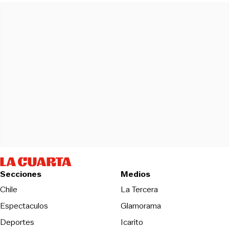
Secciones
Medios
Opens in new wind
Chile
La Tercera
Espectaculos
Glamorama
Opens in new window
Deportes
Icarito