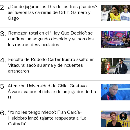
2
.
¿Dónde jugaron los DTs de los tres grandes?:
así fueron las carreras de Ortiz, Garnero y
Gago
3
.
Remezón total en el “Hay Que Decirlo”: se
confirma un segundo despido y ya son dos
los rostros desvinculados
4
.
Escolta de Rodolfo Carter frustró asalto en
Vitacura: sacó su arma y delincuentes
arrancaron
5
.
Atención Universidad de Chile: Gustavo
Álvarez va por el fichaje de un jugador de La
U
6
.
“Yo no les tengo miedo”: Fran García-
Huidobro lanzó tajante respuesta a “La
Cofradía”