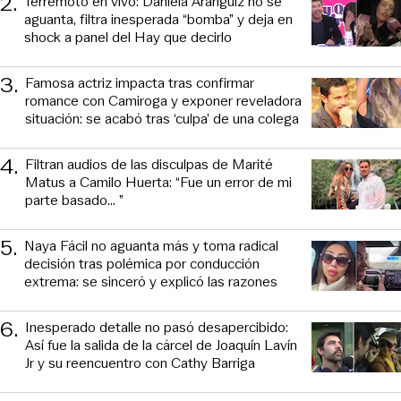
2
.
Terremoto en vivo: Daniela Aránguiz no se
aguanta, filtra inesperada “bomba” y deja en
shock a panel del Hay que decirlo
3
.
Famosa actriz impacta tras confirmar
romance con Camiroga y exponer reveladora
situación: se acabó tras ‘culpa’ de una colega
4
.
Filtran audios de las disculpas de Marité
Matus a Camilo Huerta: “Fue un error de mi
parte basado... ”
5
.
Naya Fácil no aguanta más y toma radical
decisión tras polémica por conducción
extrema: se sinceró y explicó las razones
6
.
Inesperado detalle no pasó desapercibido:
Así fue la salida de la cárcel de Joaquín Lavín
Jr y su reencuentro con Cathy Barriga