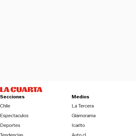
Secciones
Medios
Opens in new wind
Chile
La Tercera
Espectaculos
Glamorama
Opens in new window
Deportes
Icarito
Opens in new window
Tendencias
Auto.cl