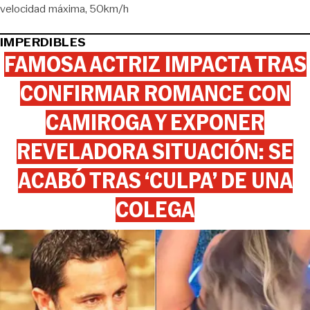
velocidad máxima
50km/h
IMPERDIBLES
FAMOSA ACTRIZ IMPACTA TRAS
CONFIRMAR ROMANCE CON
CAMIROGA Y EXPONER
REVELADORA SITUACIÓN: SE
ACABÓ TRAS ‘CULPA’ DE UNA
COLEGA