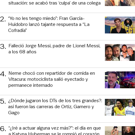
situación: se acabó tras ‘culpa’ de una colega
2
.
“Yo no les tengo miedo”: Fran García-
Huidobro lanzó tajante respuesta a “La
Cofradía”
3
.
Falleció Jorge Messi, padre de Lionel Messi,
a los 68 años
4
.
Neme chocó con repartidor de comida en
Vitacura: motociclista salió eyectado y
permanece internado
5
.
¿Dónde jugaron los DTs de los tres grandes?:
así fueron las carreras de Ortiz, Garnero y
Gago
6
.
“¿Iré a actuar alguna vez más?”: el día en que
a Katyna Huberman se le rompió el corazón