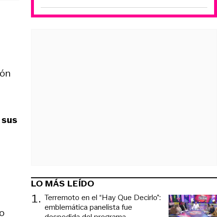
ión
 sus
LO MÁS LEÍDO
1
.
Terremoto en el “Hay Que Decirlo”:
emblemática panelista fue
do
despedida del programa