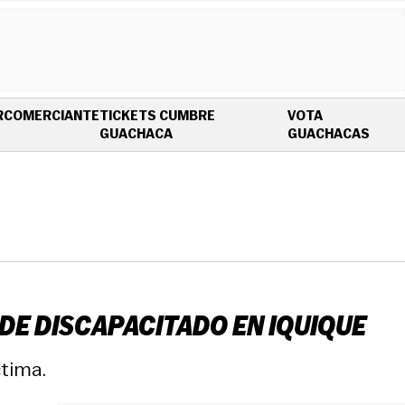
R
COMERCIANTE
TICKETS CUMBRE
VOTA
OPENS IN NEW WINDOW
OPEN
GUACHACA
GUACHACAS
DE DISCAPACITADO EN IQUIQUE
ctima.