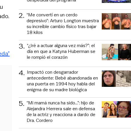
su
2
.
“Me convertí en un cerdo
ado.
depresivo”: Arturo Longton muestra
su increíble cambio físico tras bajar
18 kilos
3
.
“¿Iré a actuar alguna vez más?”: el
día en que a Katyna Huberman se
eda”
le rompió el corazón
4
.
Impactó con desgarrador
antecedente: Bebé abandonada en
una puerta en 1994 hoy habla del
enigma de su madre biológica
5
.
“Mi mamá nunca ha sido...”: hijo de
Alejandra Herrera sale en defensa
de la actriz y reacciona a dardo de
Dra. Cordero