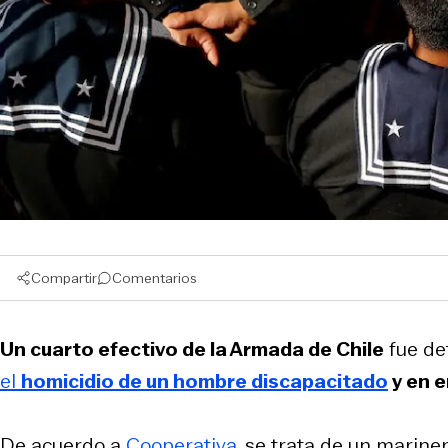
Compartir
Comentarios
Un cuarto efectivo de la Armada de Chile
fue det
el
homicidio de un hombre discapacitado
y en e
De acuerdo a
Cooperativa
, se trata de un marine