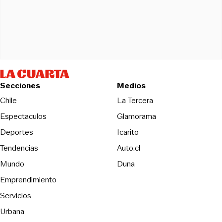
Secciones
Medios
Opens in new wind
Chile
La Tercera
Espectaculos
Glamorama
Opens in new window
Deportes
Icarito
Opens in new window
Tendencias
Auto.cl
Opens in new window
Mundo
Duna
Emprendimiento
Servicios
Urbana