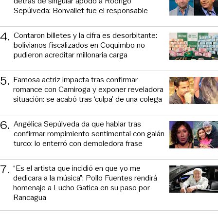
detrás de singular apodo a Rodrigo
Sepúlveda: Bonvallet fue el responsable
4
.
Contaron billetes y la cifra es desorbitante:
bolivianos fiscalizados en Coquimbo no
pudieron acreditar millonaria carga
5
.
Famosa actriz impacta tras confirmar
romance con Camiroga y exponer reveladora
situación: se acabó tras ‘culpa’ de una colega
6
.
Angélica Sepúlveda da que hablar tras
confirmar rompimiento sentimental con galán
turco: lo enterró con demoledora frase
7
.
“Es el artista que incidió en que yo me
dedicara a la música”: Pollo Fuentes rendirá
homenaje a Lucho Gatica en su paso por
Rancagua