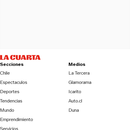
Secciones
Medios
Opens in new wind
Chile
La Tercera
Espectaculos
Glamorama
Opens in new window
Deportes
Icarito
Opens in new window
Tendencias
Auto.cl
Opens in new window
Mundo
Duna
Emprendimiento
Servicios