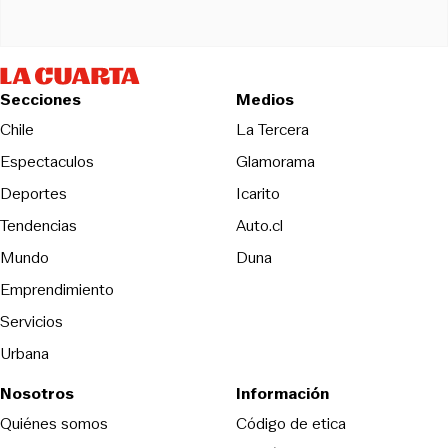
Secciones
Medios
Opens in new wind
Chile
La Tercera
Espectaculos
Glamorama
Opens in new window
Deportes
Icarito
Opens in new window
Tendencias
Auto.cl
Opens in new window
Mundo
Duna
Emprendimiento
Servicios
Urbana
Nosotros
Información
Opens in new
Quiénes somos
Código de etica