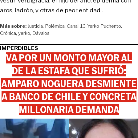
vestir, verbigracia, el hijo del año, epidemia con
aros, ladrón, y otras de peor entidad".
Más sobre:
Justicia
Polémica
Canal 13
Yerko Puchento
Crónica
yerko
Dávalos
IMPERDIBLES
VA POR UN MONTO MAYOR AL
DE LA ESTAFA QUE SUFRIÓ:
AMPARO NOGUERA DESMIENTE
A BANCO DE CHILE Y CONCRETA
MILLONARIA DEMANDA