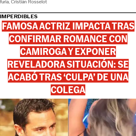
furia
Cristián Rosselot
IMPERDIBLES
FAMOSA ACTRIZ IMPACTA TRAS
CONFIRMAR ROMANCE CON
CAMIROGA Y EXPONER
REVELADORA SITUACIÓN: SE
ACABÓ TRAS ‘CULPA’ DE UNA
COLEGA