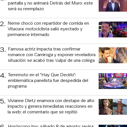
pantalla y no animará Detrás del Muro: este
será su reemplazo
2
.
Neme chocó con repartidor de comida en
Vitacura: motociclista salió eyectado y
permanece internado
3
.
Famosa actriz impacta tras confirmar
romance con Camiroga y exponer reveladora
situación: se acabó tras ‘culpa’ de una colega
4
.
Terremoto en el “Hay Que Decirlo”:
emblemática panelista fue despedida del
programa
5
.
Vivianne Dietz enamora con destape de alto
impacto y genera inmediatas reacciones en
la web: el comentario que se repitió
6
.
Horóscopo hoy, sábado 8 de agosto: revisa