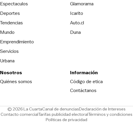
Espectaculos
Glamorama
Opens in new window
Deportes
Icarito
Opens in new window
Tendencias
Auto.cl
Opens in new window
Mundo
Duna
Emprendimiento
Servicios
Urbana
Nosotros
Información
Opens in new
Quiénes somos
Código de etica
Contáctanos
Opens in new window
Ope
© 2026 La Cuarta
Canal de denuncias
Declaración de Intereses
Opens in new window
Opens in new window
Contacto comercial
Tarifas publicidad electoral
Términos y condiciones
Políticas de privacidad