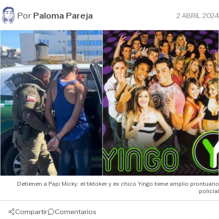
Por
Paloma Pareja
2 ABRIL 2024
Detienen a Papi Micky: el tiktoker y ex chico Yingo tiene amplio prontuario
policial
Compartir
Comentarios