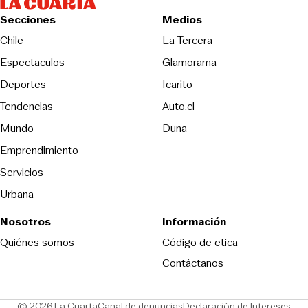
Secciones
Medios
Opens in new wind
Chile
La Tercera
Espectaculos
Glamorama
Opens in new window
Deportes
Icarito
Opens in new window
Tendencias
Auto.cl
Opens in new window
Mundo
Duna
Emprendimiento
Servicios
Urbana
Nosotros
Información
Opens in new
Quiénes somos
Código de etica
Contáctanos
Opens in new window
Ope
© 2026 La Cuarta
Canal de denuncias
Declaración de Intereses