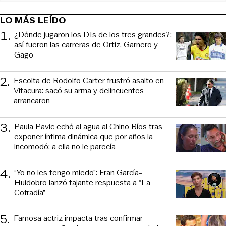
LO MÁS LEÍDO
1
.
¿Dónde jugaron los DTs de los tres grandes?:
así fueron las carreras de Ortiz, Garnero y
Gago
2
.
Escolta de Rodolfo Carter frustró asalto en
Vitacura: sacó su arma y delincuentes
arrancaron
3
.
Paula Pavic echó al agua al Chino Ríos tras
exponer íntima dinámica que por años la
incomodó: a ella no le parecía
4
.
“Yo no les tengo miedo”: Fran García-
Huidobro lanzó tajante respuesta a “La
Cofradía”
5
.
Famosa actriz impacta tras confirmar