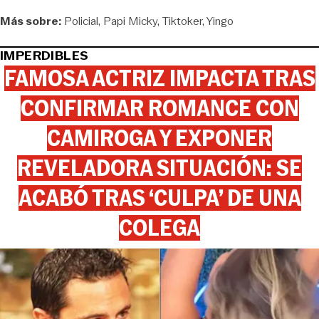
Más sobre:
Policial
Papi Micky
Tiktoker
Yingo
IMPERDIBLES
FAMOSA ACTRIZ IMPACTA TRAS
CONFIRMAR ROMANCE CON
CAMIROGA Y EXPONER
REVELADORA SITUACIÓN: SE
ACABÓ TRAS ‘CULPA’ DE UNA
COLEGA