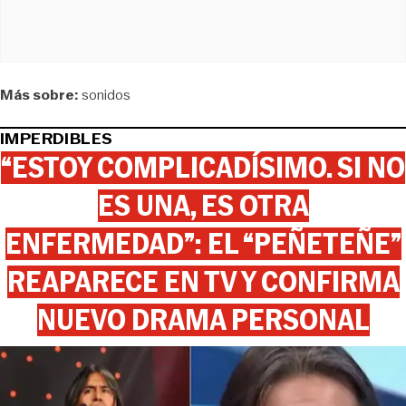
Más sobre:
sonidos
IMPERDIBLES
“ESTOY COMPLICADÍSIMO. SI NO
ES UNA, ES OTRA
ENFERMEDAD”: EL “PEÑETEÑE”
REAPARECE EN TV Y CONFIRMA
NUEVO DRAMA PERSONAL