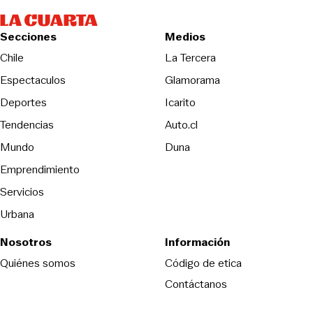
Secciones
Medios
Opens in new wind
Chile
La Tercera
Espectaculos
Glamorama
Opens in new window
Deportes
Icarito
Opens in new window
Tendencias
Auto.cl
Opens in new window
Mundo
Duna
Emprendimiento
Servicios
Urbana
Nosotros
Información
Opens in new
Quiénes somos
Código de etica
Contáctanos