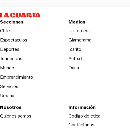
Secciones
Medios
Opens in new wind
Chile
La Tercera
Espectaculos
Glamorama
Opens in new window
Deportes
Icarito
Opens in new window
Tendencias
Auto.cl
Opens in new window
Mundo
Duna
Emprendimiento
Servicios
Urbana
Nosotros
Información
Opens in new
Quiénes somos
Código de etica
Contáctanos