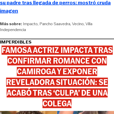
su padre tras llegada de perros: mostró cruda
imagen
Más sobre:
Impacto
Pancho Saavedra
Vecino
Villa
Independencia
IMPERDIBLES
FAMOSA ACTRIZ IMPACTA TRAS
CONFIRMAR ROMANCE CON
CAMIROGA Y EXPONER
REVELADORA SITUACIÓN: SE
ACABÓ TRAS ‘CULPA’ DE UNA
COLEGA