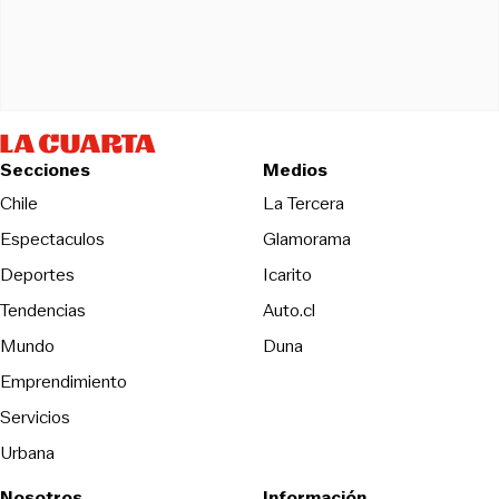
Secciones
Medios
Opens in new wind
Chile
La Tercera
Espectaculos
Glamorama
Opens in new window
Deportes
Icarito
Opens in new window
Tendencias
Auto.cl
Opens in new window
Mundo
Duna
Emprendimiento
Servicios
Urbana
Nosotros
Información