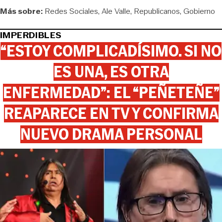
Más sobre:
Redes Sociales
Ale Valle
Republicanos
Gobierno
IMPERDIBLES
“ESTOY COMPLICADÍSIMO. SI NO
ES UNA, ES OTRA
ENFERMEDAD”: EL “PEÑETEÑE”
REAPARECE EN TV Y CONFIRMA
NUEVO DRAMA PERSONAL