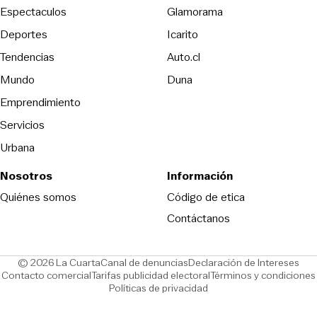
Espectaculos
Glamorama
Opens in new window
Deportes
Icarito
Opens in new window
Tendencias
Auto.cl
Opens in new window
Mundo
Duna
Emprendimiento
Servicios
Urbana
Nosotros
Información
Opens in new
Quiénes somos
Código de etica
Contáctanos
Opens in new window
Ope
© 2026 La Cuarta
Canal de denuncias
Declaración de Intereses
Opens in new window
Opens in new window
Contacto comercial
Tarifas publicidad electoral
Términos y condiciones
Políticas de privacidad