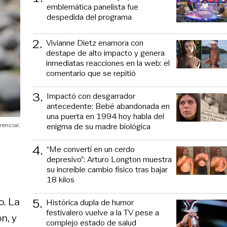
emblemática panelista fue
despedida del programa
2
.
Vivianne Dietz enamora con
destape de alto impacto y genera
inmediatas reacciones en la web: el
comentario que se repitió
3
.
Impactó con desgarrador
antecedente: Bebé abandonada en
una puerta en 1994 hoy habla del
enigma de su madre biológica
rencial.
4
.
“Me convertí en un cerdo
depresivo”: Arturo Longton muestra
su increíble cambio físico tras bajar
18 kilos
o. La
5
.
Histórica dupla de humor
festivalero vuelve a la TV pese a
n, y
complejo estado de salud