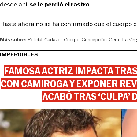
desde ahí,
se le perdió el rastro.
Hasta ahora no se ha confirmado que el cuerpo c
Más sobre:
Policial
Cadáver
Cuerpo
Concepción
Cerro La Vir
IMPERDIBLES
FAMOSA ACTRIZ IMPACTA TR
CON CAMIROGA Y EXPONER REV
ACABÓ TRAS ‘CULPA’ 