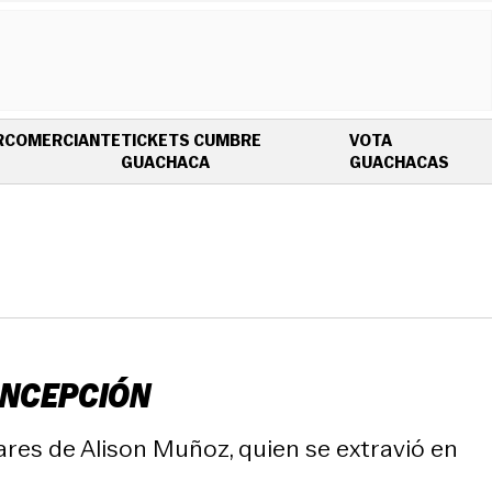
R
COMERCIANTE
TICKETS CUMBRE
VOTA
OPENS IN NEW WINDOW
OPEN
GUACHACA
GUACHACAS
ONCEPCIÓN
liares de Alison Muñoz, quien se extravió en