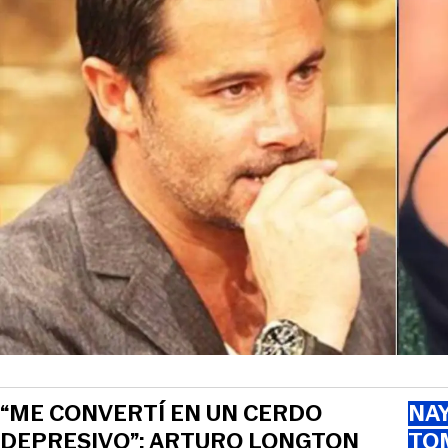
“ME CONVERTÍ EN UN CERDO
NAY
DEPRESIVO”: ARTURO LONGTON
TOM