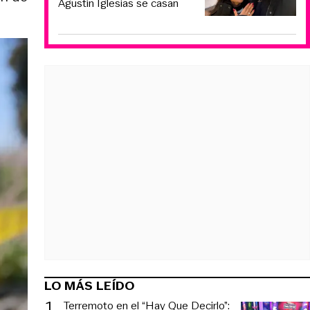
Agustín Iglesias se casan
LO MÁS LEÍDO
1
.
Terremoto en el “Hay Que Decirlo”: