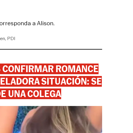
orresponda a Alison.
gen
PDI
AS CONFIRMAR ROMANCE
ELADORA SITUACIÓN: SE
DE UNA COLEGA