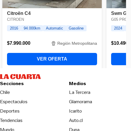
Secciones
Medios
Opens in new wind
Chile
La Tercera
Espectaculos
Glamorama
Opens in new window
Deportes
Icarito
Opens in new window
Tendencias
Auto.cl
Opens in new window
Mundo
Duna