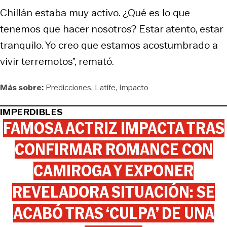
Chillán estaba muy activo. ¿Qué es lo que
tenemos que hacer nosotros? Estar atento, estar
tranquilo. Yo creo que estamos acostumbrado a
vivir terremotos”, remató.
Más sobre:
Predicciones
Latife
Impacto
IMPERDIBLES
FAMOSA ACTRIZ IMPACTA TRAS
CONFIRMAR ROMANCE CON
CAMIROGA Y EXPONER
REVELADORA SITUACIÓN: SE
ACABÓ TRAS ‘CULPA’ DE UNA