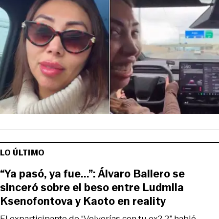
LO ÚLTIMO
“Ya pasó, ya fue...”: Álvaro Ballero se
sinceró sobre el beso entre Ludmila
Ksenofontova y Kaoto en reality
El exparticipante de “Volverías con tu ex? 2” habló