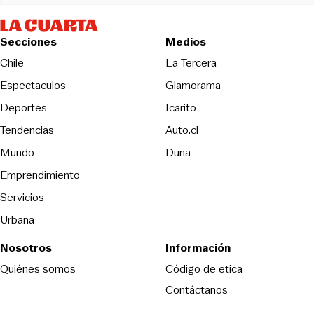
Secciones
Medios
Opens in new wind
Chile
La Tercera
Espectaculos
Glamorama
Opens in new window
Deportes
Icarito
Opens in new window
Tendencias
Auto.cl
Opens in new window
Mundo
Duna
Emprendimiento
Servicios
Urbana
Nosotros
Información
Opens in new
Quiénes somos
Código de etica
Contáctanos