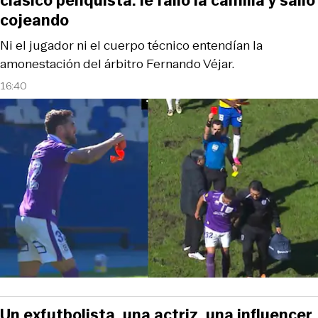
clásico penquista: le falló la camilla y salió
cojeando
Ni el jugador ni el cuerpo técnico entendían la
amonestación del árbitro Fernando Véjar.
16:40
Un exfutbolista, una actriz, una influencer