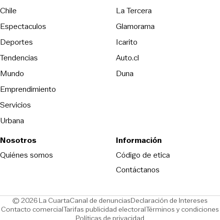
Opens in new wind
Chile
La Tercera
Espectaculos
Glamorama
Opens in new window
Deportes
Icarito
Opens in new window
Tendencias
Auto.cl
Opens in new window
Mundo
Duna
Emprendimiento
Servicios
Urbana
Nosotros
Información
Opens in new
Quiénes somos
Código de etica
Contáctanos
Opens in new window
Ope
© 2026 La Cuarta
Canal de denuncias
Declaración de Intereses
Opens in new window
Opens in new window
Contacto comercial
Tarifas publicidad electoral
Términos y condiciones
Políticas de privacidad