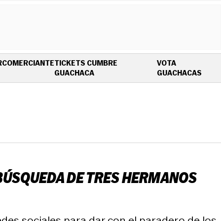
R
COMERCIANTE
TICKETS CUMBRE
VOTA
OPENS IN NEW WINDOW
OPEN
GUACHACA
GUACHACAS
A BÚSQUEDA DE TRES HERMANOS
des sociales para dar con el paradero de los