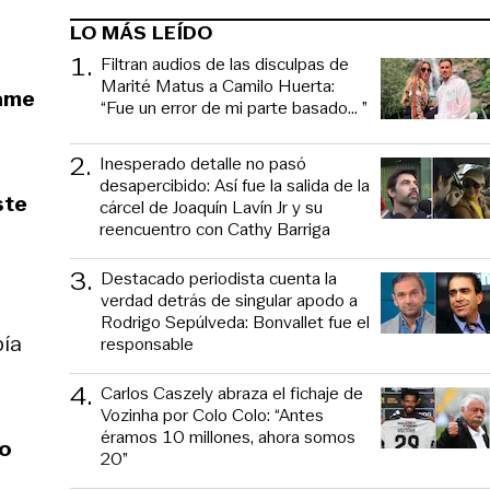
LO MÁS LEÍDO
1
.
Filtran audios de las disculpas de
Marité Matus a Camilo Huerta:
name
“Fue un error de mi parte basado... ”
2
.
Inesperado detalle no pasó
desapercibido: Así fue la salida de la
ste
cárcel de Joaquín Lavín Jr y su
reencuentro con Cathy Barriga
3
.
Destacado periodista cuenta la
verdad detrás de singular apodo a
Rodrigo Sepúlveda: Bonvallet fue el
bía
responsable
4
.
Carlos Caszely abraza el fichaje de
Vozinha por Colo Colo: “Antes
éramos 10 millones, ahora somos
do
20”