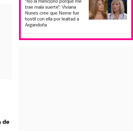
“No la menciono porque me
trae mala suerte”: Viviana
Nunes cree que Neme fue
hostil con ella por lealtad a
Argandoña
s de