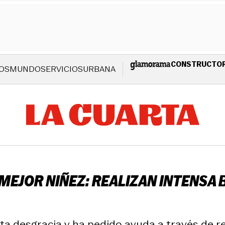
CONSTRUCTO
OS
MUNDO
SERVICIOS
URBANA
 MEJOR NIÑEZ: REALIZAN INTENS
a desgracia y ha pedido ayuda a través de re